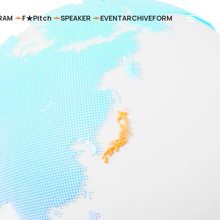
RAM
F★Pitch
SPEAKER
EVENT
ARCHIVE
FORM