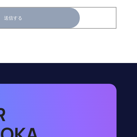
R
UOKA