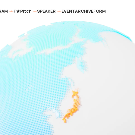
RAM
F★Pitch
SPEAKER
EVENT
ARCHIVE
FORM