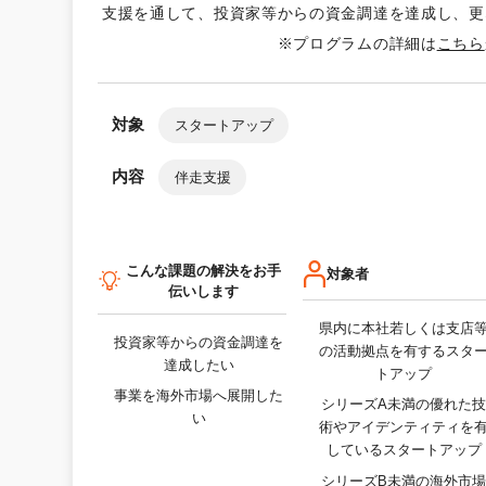
支援を通して、投資家等からの資金調達を達成し、更
※プログラムの詳細は
こちら
対象
スタートアップ
内容
伴走支援
こんな課題の解決をお手
対象者
伝いします
県内に本社若しくは支店
投資家等からの資金調達を
の活動拠点を有するスタ
達成したい
トアップ
事業を海外市場へ展開した
シリーズA未満の優れた
い
術やアイデンティティを
しているスタートアップ
シリーズB未満の海外市