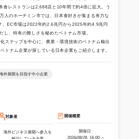
本食レストランは2,688店と10年間で約4倍に拡大。う
00万人のホーチミン市では、日本食好きが集まる有力な
EC市場は2022年約2.6兆円から2025年約4.9兆円
ただし、特有の難しさを秘めたベトナム市場。
業化ステップを中心に、農業・環境技術のベトナム輸出
。ベトナム企業が探している日本企業もご紹介します。
海外展開を目指す中小企業
開催概要
対象者
開催日 :
海外ビジネス展開へ参入を
2026/08/28
:16:00 ～
検討している企業