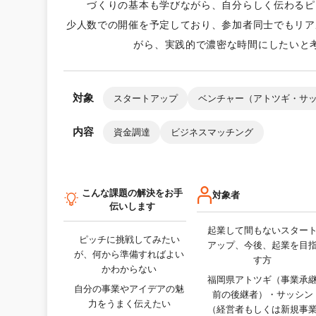
づくりの基本も学びながら、自分らしく伝わるピ
少人数での開催を予定しており、参加者同士でもリア
がら、実践的で濃密な時間にしたいと
対象
スタートアップ
ベンチャー（アトツギ・サ
内容
資金調達
ビジネスマッチング
こんな課題の解決をお手
対象者
伝いします
起業して間もないスター
ピッチに挑戦してみたい
アップ、今後、起業を目
が、何から準備すればよい
す方
かわからない
福岡県アトツギ（事業承
自分の事業やアイデアの魅
前の後継者）・サッシン
力をうまく伝えたい
（経営者もしくは新規事