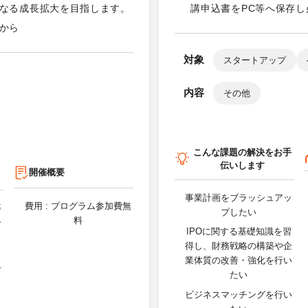
なる成長拡大を目指します。
講申込書をPC等へ保存
から
対象
スタートアップ
内容
その他
こんな課題の解決をお手
伝いします
開催概要
事業計画をブラッシュアッ
費用 :
プログラム参加費無
等
プしたい
料
ー
IPOに関する基礎知識を習
得し、財務戦略の構築や企
技
業体質の改善・強化を行い
有
たい
ビジネスマッチングを行い
場