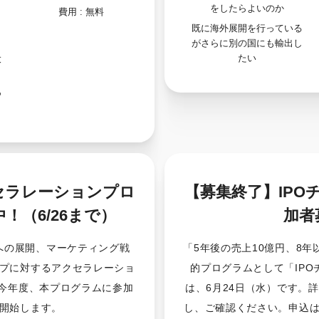
をしたらよいのか
費用 :
無料
目
既に海外展開を行っている
がさらに別の国にも輸出し
たい
大
つ
セラレーションプロ
【募集終了】IPO
中！（6/26まで）
加者
への展開、マーケティング戦
「5年後の売上10億円、8
プに対するアクセラレーショ
的プログラムとして「IP
、今年度、本プログラムに参加
は、6月24日（水）です。
開始します。
し、ご確認ください。申込