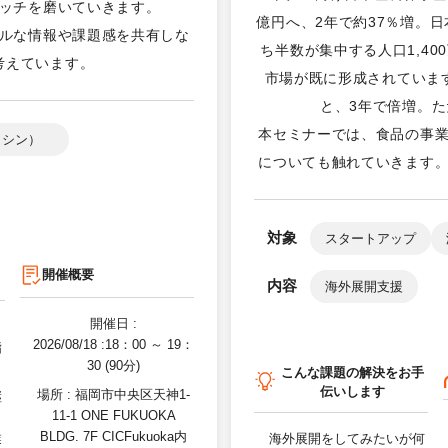
ッチを磨いていきます。
億円へ、2年で約37％増。日
ルな情報や課題感を共有しな
ち半数が集中する人口1,4
考えています。
市場が既に形成されています。
と、3年で倍増。
本セミナーでは、食品の事
ッシン）
についても触れていきます
対象
スタートアップ
開催概要
内容
海外展開支援
開催日 :
ト
2026/08/18
:18：00 ～ 19：
指
30 (90分)
こんな課題の解決をお手
伝いします
場所 :
福岡市中央区天神1-
継
11-1 ONE FUKUOKA
BLDG. 7F CICFukuoka内
海外展開をしてみたいが何
業