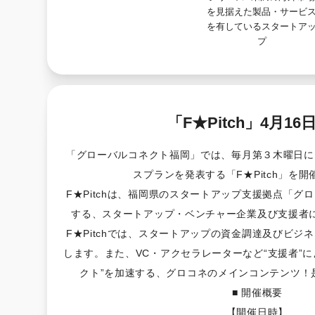
を見据えた製品・サービ
を有しているスタートア
プ
「F★Pitch」4月16
「グローバルコネクト福岡」では、毎月第３木曜日に
スプランを発表する「F★Pitch」を
F★Pitchは、福岡県のスタートアップ支援拠点「グ
する、スタートアップ・ベンチャー企業及び支援者
F★Pitchでは、スタートアップの資金調達及びビジ
します。また、VC・アクセラレーターなど“支援者”
クト”を加速する、グロコネのメインコンテンツ！
■ 開催概要
【開催日時】