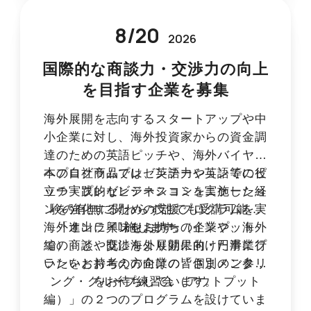
8
/
20
2026
国際的な商談力・交渉力の向上
を目指す企業を募集
海外展開を志向するスタートアップや中
小企業に対し、海外投資家からの資金調
達のための英語ピッチや、海外バイヤー
への自社商品プレゼンテーション等に役
本プログラムでは、英語力や英語でのピ
立つ実践的なビジネスコミュニケーショ
ッチ・プレゼンテーションを実施した経
ンを強化するための支援プログラムを実
験の有無に関わらず誰でも受講可能な
海外進出に興味をお持ちの企業や、海外
「オンラインセミナー（インプット
施します。
編）」と、既に海外展開に向けた事業プ
での商談や交渉をより効果的・円滑に行
ランをお持ちの方向けの「個別メンタリ
いたいとお考えの企業の皆さまのご参加
ング・グループ練習会（アウトプット
をお待ちしています。
編）」の２つのプログラムを設けていま