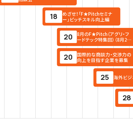
めざせ！「F★Pitchセミナ
18
ー」ピッチスキル向上編
8月のF★Pitch⁨⁩（アグリ・フ
20
ードテック特集回）（8月20
日）
国際的な商談力・交渉力の
20
向上を目指す企業を募集
25
海外ビジ
28