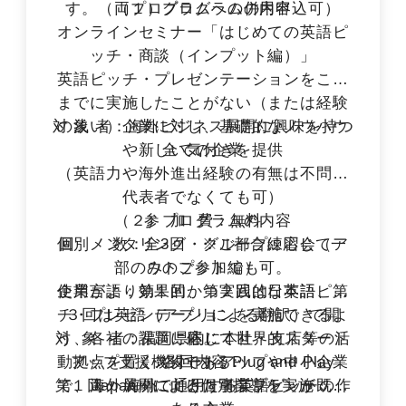
す。（両プログラムへの併用申込可）
（１）プログラムの内容
オンラインセミナー「はじめての英語ピ
ッチ・商談（インプット編）」
英語ピッチ・プレゼンテーションをこれ
までに実施したことがない（または経験
対 象 者：海外ビジネス展開に興味を持つ
の浅い）企業に対し、基礎的なノウハウ
や新しい気付きを提供
全ての企業
（英語力や海外進出経験の有無は不問／
代表者でなくても可）
（２）プログラムの内容
参 加 費：無料
個別メンタリング・グループ練習会（ア
回 数：全3回 ※ご都合に応じて一
部のみのご参加でも可。
ウトプット編）
使用言語：第１回、第２回は日本語、第
企業がより効果的かつ実践的な英語ピッ
チ・プレゼンテーションを実施できるよ
３回は英語（アプリによる翻訳）で開
対 象 者：福岡県内に本社・支店等の活
う、各社の課題に応じて世界的スタート
催。
動拠点を置くスタートアップや中小企業
アップ支援機関であるPlug and Play
各回内容：
第１回 海外で通用する英語ピッチの作
で、海外展開に向けた事業プランが既に
Japan㈱による個別指導を実施