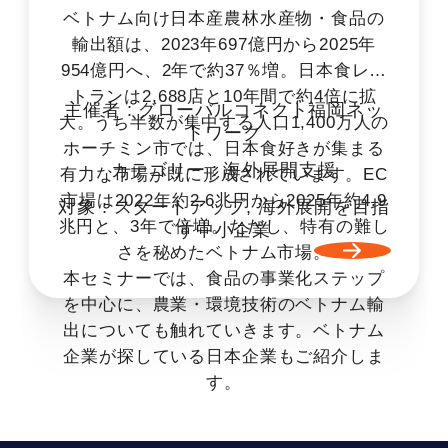
ベトナム向け日本産農林水産物・食品の
輸出額は、2023年697億円から2025年
954億円へ、2年で約37％増。日本食レス
トランは2,688店と10年間で約4倍に拡
主催者 :
グローバルコネクト福岡ネッ
大。うち半数が集中する人口1,400万人の
トワーク
ホーチミン市では、日本食好きが集まる
カテゴリー :
海外展開支援
有力な市場が既に形成されています。EC
市場は2022年約2.6兆円から2025年約4.9
対象 :
スタートアップ
,
海外展開を目指
兆円と、3年で倍増。ただし、特有の難し
す中小企業
さを秘めたベトナム市場。
本セミナーでは、食品の事業化ステップ
を中心に、農業・環境技術のベトナム輸
出についても触れていきます。ベトナム
企業が探している日本企業もご紹介しま
す。