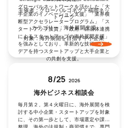
グローバルネットワークを活かした「大
主催者 :
グローバルコネクト福岡ネッ
手企業のイノベーション支援」「業界横
トワーク
断型アクセラレータープログラム」「ス
カテゴリー :
海外展開支援
タートアップ投資」「政府・自治体連携
によるスタートアップの海外展開支援」
対象 :
海外展開を目指す中小企業
を強みとしており、革新的な技術やアイ
デアを持つスタートアップと大手企業と
の共創を支援。
Plug and Play Japan(株)のホームページ
はこちら
8
/
25
2026
海外ビジネス相談会
毎月第２、第４火曜日に、海外展開を検
討する中小企業・スタートアップを対象
に、その第一歩として、市場選定や課題
整理、海外の法規制・商習慣まで、専門