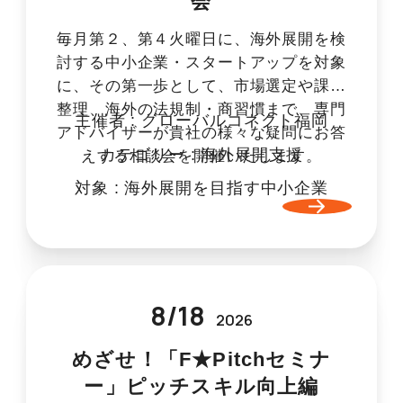
会
毎月第２、第４火曜日に、海外展開を検
討する中小企業・スタートアップを対象
に、その第一歩として、市場選定や課題
整理、海外の法規制・商習慣まで、専門
主催者 :
グローバルコネクト福岡
アドバイザーが貴社の様々な疑問にお答
カテゴリー :
海外展開支援
えする相談会を開催いたします。
対象 :
海外展開を目指す中小企業
8
/
18
2026
めざせ！「F★Pitchセミナ
ー」ピッチスキル向上編