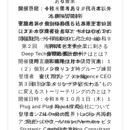
ある企業
り方
開催日時：令和８年８月２０日（木）１
採択予定：４社（選考あり／代表者以外
２．申込方法等
６時～１７時
も参加可能）
登壇者 Kei Shimada氏 将来宇宙輸送
実施内容：個別指導は各社３回まで。別
下記リンク先よりお申し込みください。
システム株式会社 CBO、Narravity, Inc.
にグループ練習会あり。（オンライン）
（１）オンラインセミナー「はじめての
開催期間：令和８年１１月上旬～令和９
英語ピッチ・商談（インプット編）」
CEO
第２回 海外VC・大手企業に刺さる
第1回セミナー
年１月下旬
Deep Tech分野の英語ピッチはとは？
参 加 費：無料
第2回セミナー
申込ページ
開催日時：令和８年９月１７日（木）１
使用言語：指導は日本語で実施
第3回セミナー
（２）個別メンタリング・グループ練習
０時～１１時
登壇者 室伏 陽氏 Xtelligence CEO
会（アウトプット編）
第３回 企業メッセージを“伝わる”もの
個別メンタリング申込ページ
に変えるストーリーテリングの力とは？
開催日時：令和８年１０月１日（木）１
Plug and Play Japan株式会社について
６時～１７時
シリコンバレー発の世界トップレベルの
​登壇者 Zal Dastur氏 Lucep 共同創
アクセラレーター／ベンチャーキャピタ
業者・COO、Antares Ventures –
Strategic Communications Consultant
ルの日本支社。