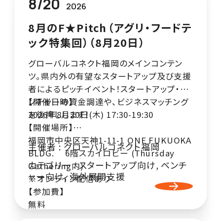
8
/
20
2026
8月のF★Pitch⁨⁩（アグリ・フードテ
ック特集回）（8月20日）
グローバルコネクト福岡のメインコンテン
ツ。県内外の有望なスタートアップ及び支援
者によるピッチイベント！スタートアップ・ベ
ンチャーの資金調達や、ビジネスマッチング
【開催日時】
を後押しします！
2026年8月20日(木) 17:30-19:30
【開催場所】
福岡市中央区天神1-11-1 ONE FUKUOKA
主催者 :
グローバルコネクト福岡
BLDG. 6階スカイロビー (Thursday
カテゴリー :
スタートアップ向け
,
ベンチ
Gathering内)
ャー向け
,
海外展開支援
※オンライン配信あり
【参加費】
無料