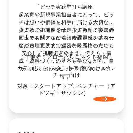
「ピッチ実践壁打ち講座」
起業家や新規事業担当者にとって、ピッ
チは想いや価値を相手に届ける大切な機
会です。本講座では、少人数制で実際の
少人数での開催を予定しており、参加者
ピッチを聞きながら、改善ポイントを一
同士でもリアルな情報や課題感を共有し
緒に整理します。ピッチ未経験の方でも
ながら、実践的で濃密な時間にしたいと
安心して挑戦できるよう、伝え方・構
考えています。
主催者 :
グローバルコネクト福岡
成・資料づくりの基本も学びながら、自
カテゴリー :
スタートアップ向け
,
ベン
分らしく伝わるピッチを磨いていきま
チャー向け
す。
対象 :
スタートアップ
,
ベンチャー（ア
トツギ・サッシン）