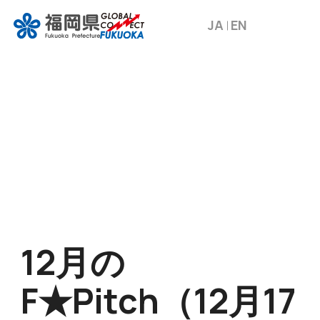
JA
EN
12月の
F★Pitch⁨⁩（12月17