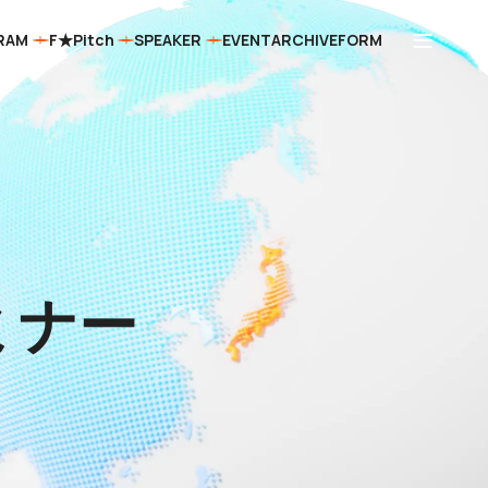
RAM
F★Pitch
SPEAKER
EVENT
ARCHIVE
FORM
ミナー