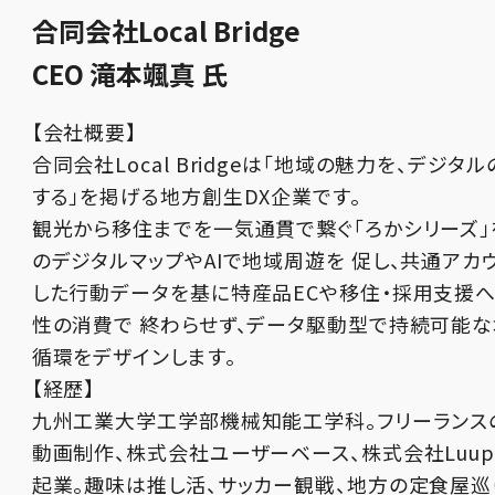
合同会社Local Bridge
CEO 滝本颯真 氏
【会社概要】
合同会社Local Bridgeは「地域の魅力を、デジタ
する」を掲げる地方創生DX企業です。
観光から移住までを一気通貫で繋ぐ「ろかシリーズ」
のデジタルマップやAIで地域周遊を 促し、共通アカ
した行動データを基に特産品ECや移住・採用支援へ
性の消費で 終わらせず、データ駆動型で持続可能
循環をデザインします。
【経歴】
九州工業大学工学部機械知能工学科。フリーランスのY
動画制作、株式会社ユーザーベース、株式会社Luu
起業。趣味は推し活、サッカー観戦、地方の定食屋巡