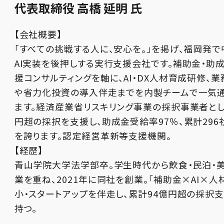
代表取締役 高橋 延明 氏
【会社概要】
「すべての挑戦する人に、安心を。」を掲げ、福岡発
AI実装を後押しする実行支援会社です。補助金・助
援コンサルティングを軸に、AI・DX人材育成研修、業
や省力化投資の導入伴走までを内製チームで一気
ます。経済産業省リスキリング事業の採択事業者とし
円超の採択を支援し、助成金受給率97％、累計29
を誇ります。認定経営革新等支援機関。
【経歴】
青山学院大学法学部卒。学生時代から飲食・民泊・
業を重ね、2021年に同社を創業。「補助金×AI×人
小・スタートアップを伴走し、累計94億円超の採択
持つ。⁠