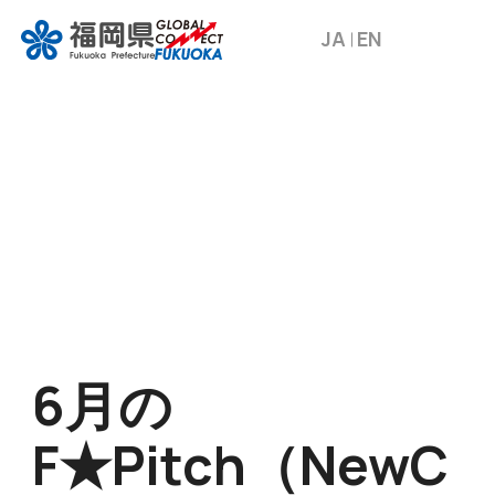
JA
EN
6月の
F★Pitch（NewC