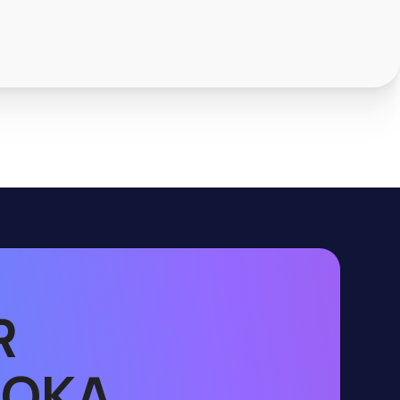
R
UOKA