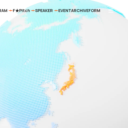
RAM
F★Pitch
SPEAKER
EVENT
ARCHIVE
FORM