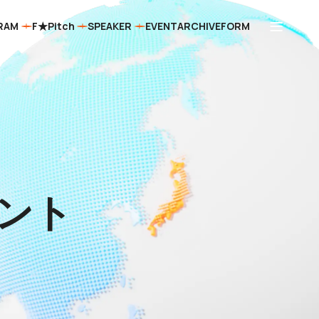
RAM
F★Pitch
SPEAKER
EVENT
ARCHIVE
FORM
ント