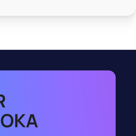
R
UOKA