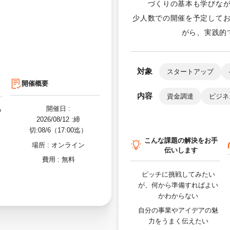
づくりの基本も学びな
少人数での開催を予定して
がら、実践的
対象
スタートアップ
開催概要
内容
資金調達
ビジネ
開催日 :
の
2026/08/12
:締
切:08/6（17:00迄）
こんな課題の解決をお手
場所 :
オンライン
伝いします
費用 :
無料
ピッチに挑戦してみたい
が、何から準備すればよい
かわからない
自分の事業やアイデアの魅
力をうまく伝えたい