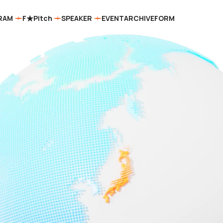
RAM
F★Pitch
SPEAKER
EVENT
ARCHIVE
FORM