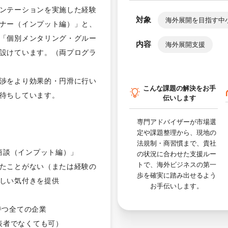
ンテーションを実施した経験
対象
海外展開を目指す中
ナー（インプット編）」と、
「個別メンタリング・グルー
内容
海外展開支援
設けています。（両プログラ
渉をより効果的・円滑に行い
こんな課題の解決をお手
待ちしています。
伝いします
専門アドバイザーが市場選
定や課題整理から、現地の
法規制・商習慣まで、貴社
商談（インプット編）」
の状況に合わせた支援ルー
トで、海外ビジネスの第一
たことがない（または経験の
歩を確実に踏み出せるよう
しい気付きを提供
お手伝いします。
持つ全ての企業
表者でなくても可）