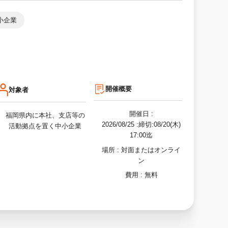
小企業
開催概要
対象者
開催日 :
福岡県内に本社、支店等の
2026/08/25
:締切:08/20(木)
活動拠点を置く中小企業
17:00迄
場所 :
対面またはオンライ
ン
費用 :
無料