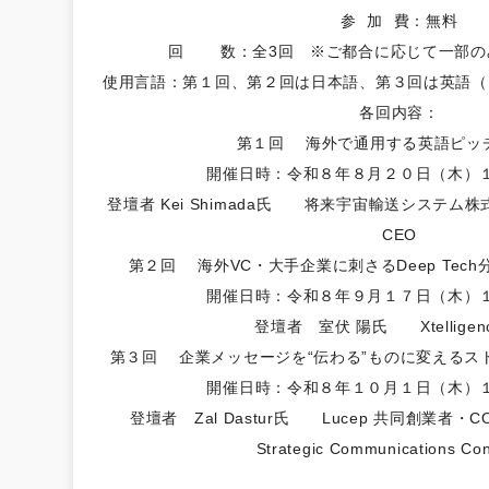
参 加 費：無料
回 数：全3回 ※ご都合に応じて一部の
使用言語：第１回、第２回は日本語、第３回は英語（
各回内容：
第１回 海外で通用する英語ピッ
開催日時：令和８年８月２０日（木）
登壇者 Kei Shimada氏 将来宇宙輸送システム株式会社 C
CEO
第２回 海外VC・大手企業に刺さるDeep Tec
開催日時：令和８年９月１７日（木）
登壇者 室伏 陽氏 Xtelligenc
第３回 企業メッセージを“伝わる”ものに変えるス
開催日時：令和８年１０月１日（木）
​登壇者 Zal Dastur氏 Lucep 共同創業者・COO、
Strategic Communications Con