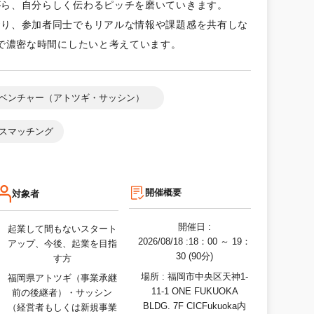
がら、自分らしく伝わるピッチを磨いていきます。
おり、参加者同士でもリアルな情報や課題感を共有しな
で濃密な時間にしたいと考えています。
ベンチャー（アトツギ・サッシン）
スマッチング
開催概要
対象者
開催日 :
起業して間もないスタート
2026/08/18
:18：00 ～ 19：
アップ、今後、起業を目指
30 (90分)
す方
場所 :
福岡市中央区天神1-
福岡県アトツギ（事業承継
11-1 ONE FUKUOKA
前の後継者）・サッシン
BLDG. 7F CICFukuoka内
（経営者もしくは新規事業