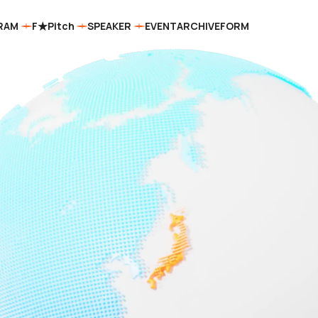
RAM
F★Pitch
SPEAKER
EVENT
ARCHIVE
FORM