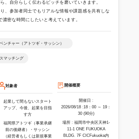
がら、自分らしく伝わるピッチを磨いていきます。
おり、参加者同士でもリアルな情報や課題感を共有しな
で濃密な時間にしたいと考えています。
ベンチャー（アトツギ・サッシン）
スマッチング
開催概要
対象者
開催日 :
起業して間もないスタート
2026/08/18
:18：00 ～ 19：
アップ、今後、起業を目指
30 (90分)
す方
場所 :
福岡市中央区天神1-
福岡県アトツギ（事業承継
11-1 ONE FUKUOKA
前の後継者）・サッシン
BLDG. 7F CICFukuoka内
（経営者もしくは新規事業