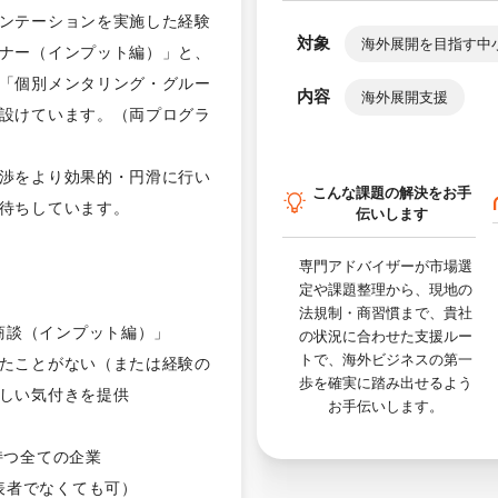
ンテーションを実施した経験
対象
海外展開を目指す中
ナー（インプット編）」と、
「個別メンタリング・グルー
内容
海外展開支援
設けています。（両プログラ
渉をより効果的・円滑に行い
こんな課題の解決をお手
待ちしています。
伝いします
専門アドバイザーが市場選
定や課題整理から、現地の
法規制・商習慣まで、貴社
商談（インプット編）」
の状況に合わせた支援ルー
トで、海外ビジネスの第一
たことがない（または経験の
歩を確実に踏み出せるよう
しい気付きを提供
お手伝いします。
持つ全ての企業
表者でなくても可）