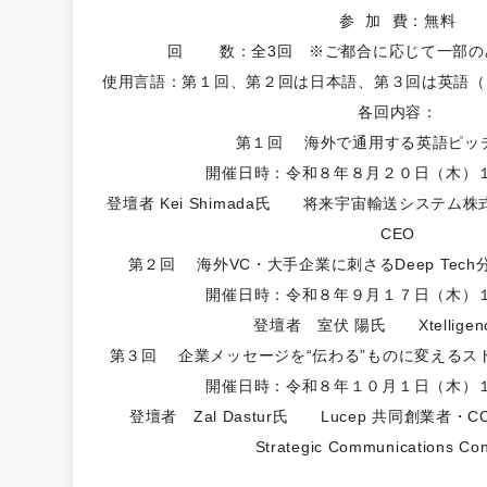
参 加 費：無料
回 数：全3回 ※ご都合に応じて一部の
使用言語：第１回、第２回は日本語、第３回は英語（
各回内容：
第１回 海外で通用する英語ピッ
開催日時：令和８年８月２０日（木）
登壇者 Kei Shimada氏 将来宇宙輸送システム株式会社 C
CEO
第２回 海外VC・大手企業に刺さるDeep Tec
開催日時：令和８年９月１７日（木）
登壇者 室伏 陽氏 Xtelligenc
第３回 企業メッセージを“伝わる”ものに変えるス
開催日時：令和８年１０月１日（木）
​登壇者 Zal Dastur氏 Lucep 共同創業者・COO、
Strategic Communications Con