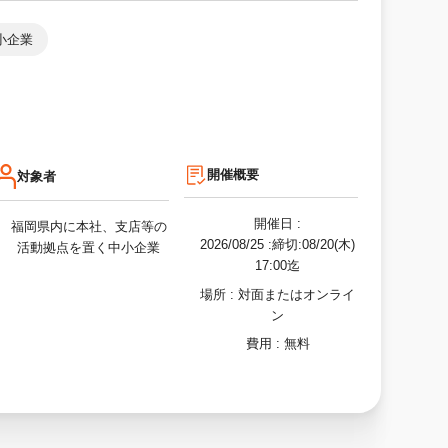
小企業
開催概要
対象者
開催日 :
福岡県内に本社、支店等の
2026/08/25
:締切:08/20(木)
活動拠点を置く中小企業
17:00迄
場所 :
対面またはオンライ
ン
費用 :
無料