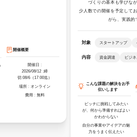
づくりの基本も学びな
少人数での開催を予定して
がら、実践的
対象
スタートアップ
開催概要
内容
資金調達
ビジネ
開催日 :
の
2026/08/12
:締
切:08/6（17:00迄）
こんな課題の解決をお手
場所 :
オンライン
伝いします
費用 :
無料
ピッチに挑戦してみたい
が、何から準備すればよい
かわからない
自分の事業やアイデアの魅
力をうまく伝えたい